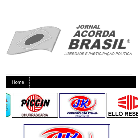
Home
Ano XX - Postagens nos dias úteis,
de segunda a sexta-feira