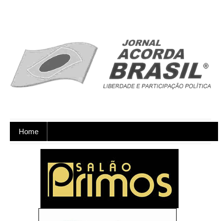
Home
Ano XX - Postagens nos dias úteis,
de segunda a sexta-feira