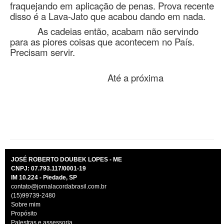
fraquejando em aplicação de penas. Prova recente
disso é a Lava-Jato que acabou dando em nada.
As cadeias então, acabam não servindo
para as piores coisas que acontecem no País.
Precisam servir.
Até a próxima
JOSÉ ROBERTO DOUBEK LOPES - ME
CNPJ: 07.793.117/0001-19
IM 10.224 - Piedade, SP
contato@jornalacordabrasil.com.br
(15)99739-2480
Sobre mim
Propósito
Palestras e assessoria