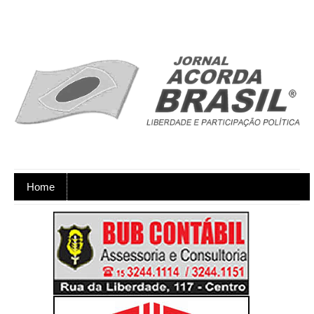
Home
Ano XX - Postagens nos dias úteis,
de segunda a sexta-feira