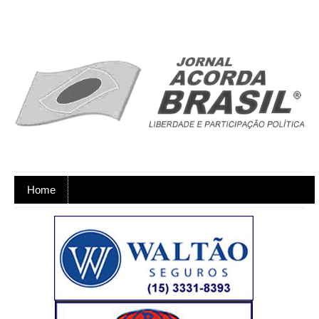
Home
Ano XX - Postagens nos dias úteis,
de segunda a sexta-feira