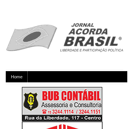
Home
Ano XX - Postagens nos dias úteis,
de segunda a sexta-feira