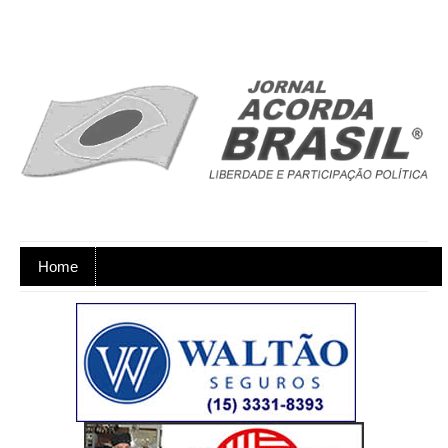
Home
Ano XX - Postagens nos dias úteis,
de segunda a sexta-feira