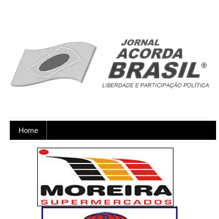
Home
Ano XX - Postagens nos dias úteis,
de segunda a sexta-feira